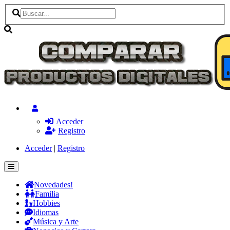
Acceder
Registro
Acceder
|
Registro
Novedades!
Familia
Hobbies
Idiomas
Música y Arte