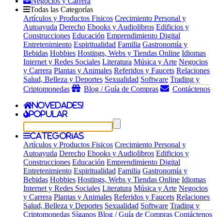
Negocios y Carrera
Todas las Categorías
Artículos y Productos Fisicos
Crecimiento Personal y
Autoayuda
Derecho
Ebooks y Audiolibros
Edificios y
Construcciones
Educación
Emprendimiento Digital
Entretenimiento
Espiritualidad
Familia
Gastronomía y
Bebidas
Hobbies
Hostings, Webs y Tiendas Online
Idiomas
Internet y Redes Sociales
Literatura
Música y Arte
Negocios
y Carrera
Plantas y Animales
Referidos y Faucets
Relaciones
Salud, Belleza y Deportes
Sexualidad
Software
Trading y
Criptomonedas
Blog / Guía de Compras
Contáctenos
Novedades!
Popular
Categorías
Artículos y Productos Fisicos
Crecimiento Personal y
Autoayuda
Derecho
Ebooks y Audiolibros
Edificios y
Construcciones
Educación
Emprendimiento Digital
Entretenimiento
Espiritualidad
Familia
Gastronomía y
Bebidas
Hobbies
Hostings, Webs y Tiendas Online
Idiomas
Internet y Redes Sociales
Literatura
Música y Arte
Negocios
y Carrera
Plantas y Animales
Referidos y Faucets
Relaciones
Salud, Belleza y Deportes
Sexualidad
Software
Trading y
Criptomonedas
Síganos
Blog / Guía de Compras
Contáctenos