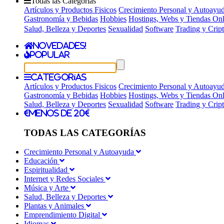
Todas las Categorías
Artículos y Productos Fisicos
Crecimiento Personal y Autoayu
Gastronomía y Bebidas
Hobbies
Hostings, Webs y Tiendas Onl
Salud, Belleza y Deportes
Sexualidad
Software
Trading y Cri
Novedades!
Popular
Categorías
Artículos y Productos Fisicos
Crecimiento Personal y Autoayu
Gastronomía y Bebidas
Hobbies
Hostings, Webs y Tiendas Onl
Salud, Belleza y Deportes
Sexualidad
Software
Trading y Cri
Menos de 20€
TODAS LAS CATEGORÍAS
Crecimiento Personal y Autoayuda
Educación
Espiritualidad
Internet y Redes Sociales
Música y Arte
Salud, Belleza y Deportes
Plantas y Animales
Emprendimiento Digital
Idiomas