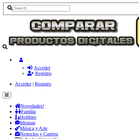
Acceder
Registro
Acceder
|
Registro
Novedades!
Familia
Hobbies
Idiomas
Música y Arte
Negocios y Carrera