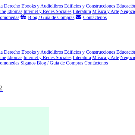
da
Derecho
Ebooks y Audiolibros
Edificios y Construcciones
Educació
ine
Idiomas
Internet y Redes Sociales
Literatura
Música y Arte
Negocio
ptomonedas
Blog / Guía de Compras
Contáctenos
da
Derecho
Ebooks y Audiolibros
Edificios y Construcciones
Educació
ine
Idiomas
Internet y Redes Sociales
Literatura
Música y Arte
Negocio
ptomonedas
Síganos
Blog / Guía de Compras
Contáctenos
2