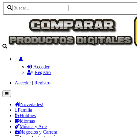
Acceder
Registro
Acceder
|
Registro
Novedades!
Familia
Hobbies
Idiomas
Música y Arte
Negocios y Carrera