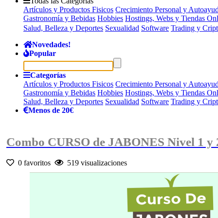
Todas las Categorías
Artículos y Productos Fisicos
Crecimiento Personal y Autoayu
Gastronomía y Bebidas
Hobbies
Hostings, Webs y Tiendas Onl
Salud, Belleza y Deportes
Sexualidad
Software
Trading y Cri
Novedades!
Popular
Categorías
Artículos y Productos Fisicos
Crecimiento Personal y Autoayu
Gastronomía y Bebidas
Hobbies
Hostings, Webs y Tiendas Onl
Salud, Belleza y Deportes
Sexualidad
Software
Trading y Cri
Menos de 20€
Combo CURSO de JABONES Nivel 1 y 
0 favoritos
519 visualizaciones