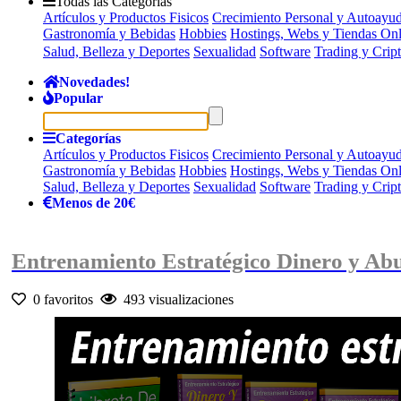
Todas las Categorías
Artículos y Productos Fisicos
Crecimiento Personal y Autoayu
Gastronomía y Bebidas
Hobbies
Hostings, Webs y Tiendas Onl
Salud, Belleza y Deportes
Sexualidad
Software
Trading y Cri
Novedades!
Popular
Categorías
Artículos y Productos Fisicos
Crecimiento Personal y Autoayu
Gastronomía y Bebidas
Hobbies
Hostings, Webs y Tiendas Onl
Salud, Belleza y Deportes
Sexualidad
Software
Trading y Cri
Menos de 20€
Entrenamiento Estratégico Dinero y Ab
0 favoritos
493 visualizaciones