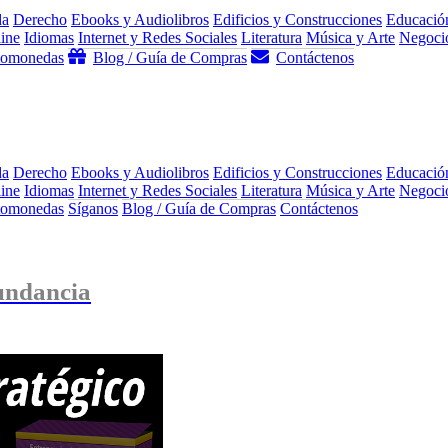
da
Derecho
Ebooks y Audiolibros
Edificios y Construcciones
Educació
ine
Idiomas
Internet y Redes Sociales
Literatura
Música y Arte
Negocio
ptomonedas
Blog / Guía de Compras
Contáctenos
da
Derecho
Ebooks y Audiolibros
Edificios y Construcciones
Educació
ine
Idiomas
Internet y Redes Sociales
Literatura
Música y Arte
Negocio
ptomonedas
Síganos
Blog / Guía de Compras
Contáctenos
undancia