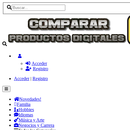
Acceder
Registro
Acceder
|
Registro
Novedades!
Familia
Hobbies
Idiomas
Música y Arte
Negocios y Carrera