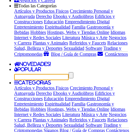
Negocios y Carrera
Todas las Categorías
Artículos y Productos Fisicos
Crecimiento Personal y
Autoayuda
Derecho
Ebooks y Audiolibros
Edificios y
Construcciones
Educación
Emprendimiento Digital
Entretenimiento
Espiritualidad
Familia
Gastronomía y
Bebidas
Hobbies
Hostings, Webs y Tiendas Online
Idiomas
Internet y Redes Sociales
Literatura
Música y Arte
Negocios
y Carrera
Plantas y Animales
Referidos y Faucets
Relaciones
Salud, Belleza y Deportes
Sexualidad
Software
Trading y
Criptomonedas
Blog / Guía de Compras
Contáctenos
Novedades!
Popular
Categorías
Artículos y Productos Fisicos
Crecimiento Personal y
Autoayuda
Derecho
Ebooks y Audiolibros
Edificios y
Construcciones
Educación
Emprendimiento Digital
Entretenimiento
Espiritualidad
Familia
Gastronomía y
Bebidas
Hobbies
Hostings, Webs y Tiendas Online
Idiomas
Internet y Redes Sociales
Literatura
Música y Arte
Negocios
y Carrera
Plantas y Animales
Referidos y Faucets
Relaciones
Salud, Belleza y Deportes
Sexualidad
Software
Trading y
Criptomonedas
Síganos
Blog / Guía de Compras
Contáctenos