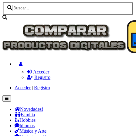
Acceder
Registro
Acceder
|
Registro
Novedades!
Familia
Hobbies
Idiomas
Música y Arte