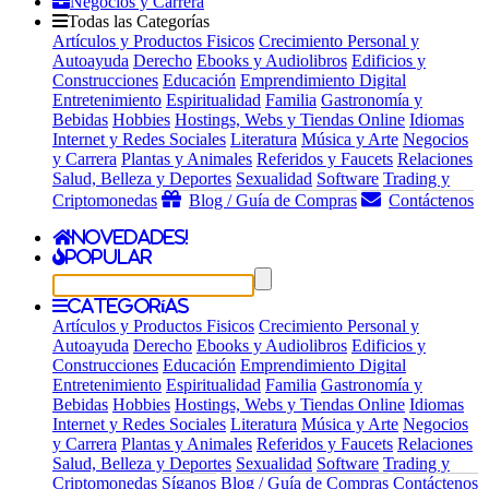
Negocios y Carrera
Todas las Categorías
Artículos y Productos Fisicos
Crecimiento Personal y
Autoayuda
Derecho
Ebooks y Audiolibros
Edificios y
Construcciones
Educación
Emprendimiento Digital
Entretenimiento
Espiritualidad
Familia
Gastronomía y
Bebidas
Hobbies
Hostings, Webs y Tiendas Online
Idiomas
Internet y Redes Sociales
Literatura
Música y Arte
Negocios
y Carrera
Plantas y Animales
Referidos y Faucets
Relaciones
Salud, Belleza y Deportes
Sexualidad
Software
Trading y
Criptomonedas
Blog / Guía de Compras
Contáctenos
Novedades!
Popular
Categorías
Artículos y Productos Fisicos
Crecimiento Personal y
Autoayuda
Derecho
Ebooks y Audiolibros
Edificios y
Construcciones
Educación
Emprendimiento Digital
Entretenimiento
Espiritualidad
Familia
Gastronomía y
Bebidas
Hobbies
Hostings, Webs y Tiendas Online
Idiomas
Internet y Redes Sociales
Literatura
Música y Arte
Negocios
y Carrera
Plantas y Animales
Referidos y Faucets
Relaciones
Salud, Belleza y Deportes
Sexualidad
Software
Trading y
Criptomonedas
Síganos
Blog / Guía de Compras
Contáctenos