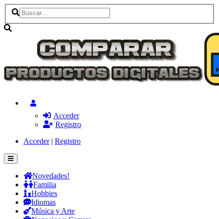
Acceder
Registro
Acceder
|
Registro
Novedades!
Familia
Hobbies
Idiomas
Música y Arte