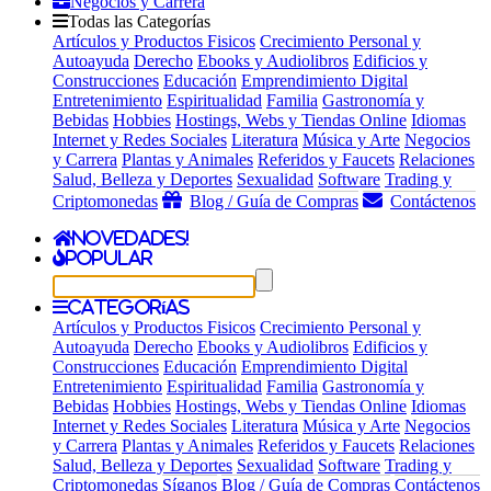
Negocios y Carrera
Todas las Categorías
Artículos y Productos Fisicos
Crecimiento Personal y
Autoayuda
Derecho
Ebooks y Audiolibros
Edificios y
Construcciones
Educación
Emprendimiento Digital
Entretenimiento
Espiritualidad
Familia
Gastronomía y
Bebidas
Hobbies
Hostings, Webs y Tiendas Online
Idiomas
Internet y Redes Sociales
Literatura
Música y Arte
Negocios
y Carrera
Plantas y Animales
Referidos y Faucets
Relaciones
Salud, Belleza y Deportes
Sexualidad
Software
Trading y
Criptomonedas
Blog / Guía de Compras
Contáctenos
Novedades!
Popular
Categorías
Artículos y Productos Fisicos
Crecimiento Personal y
Autoayuda
Derecho
Ebooks y Audiolibros
Edificios y
Construcciones
Educación
Emprendimiento Digital
Entretenimiento
Espiritualidad
Familia
Gastronomía y
Bebidas
Hobbies
Hostings, Webs y Tiendas Online
Idiomas
Internet y Redes Sociales
Literatura
Música y Arte
Negocios
y Carrera
Plantas y Animales
Referidos y Faucets
Relaciones
Salud, Belleza y Deportes
Sexualidad
Software
Trading y
Criptomonedas
Síganos
Blog / Guía de Compras
Contáctenos