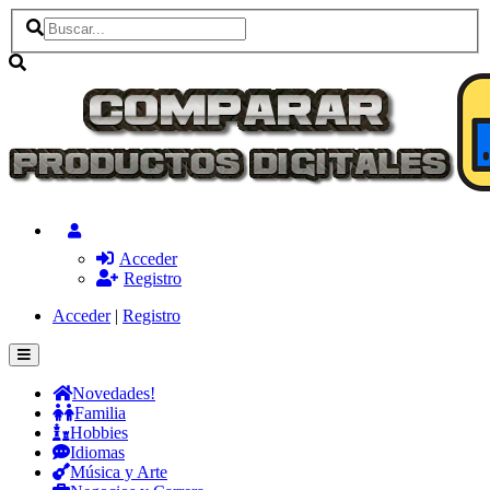
Acceder
Registro
Acceder
|
Registro
Novedades!
Familia
Hobbies
Idiomas
Música y Arte