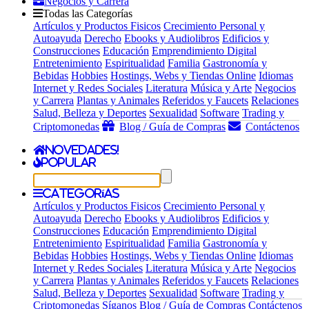
Negocios y Carrera
Todas las Categorías
Artículos y Productos Fisicos
Crecimiento Personal y
Autoayuda
Derecho
Ebooks y Audiolibros
Edificios y
Construcciones
Educación
Emprendimiento Digital
Entretenimiento
Espiritualidad
Familia
Gastronomía y
Bebidas
Hobbies
Hostings, Webs y Tiendas Online
Idiomas
Internet y Redes Sociales
Literatura
Música y Arte
Negocios
y Carrera
Plantas y Animales
Referidos y Faucets
Relaciones
Salud, Belleza y Deportes
Sexualidad
Software
Trading y
Criptomonedas
Blog / Guía de Compras
Contáctenos
Novedades!
Popular
Categorías
Artículos y Productos Fisicos
Crecimiento Personal y
Autoayuda
Derecho
Ebooks y Audiolibros
Edificios y
Construcciones
Educación
Emprendimiento Digital
Entretenimiento
Espiritualidad
Familia
Gastronomía y
Bebidas
Hobbies
Hostings, Webs y Tiendas Online
Idiomas
Internet y Redes Sociales
Literatura
Música y Arte
Negocios
y Carrera
Plantas y Animales
Referidos y Faucets
Relaciones
Salud, Belleza y Deportes
Sexualidad
Software
Trading y
Criptomonedas
Síganos
Blog / Guía de Compras
Contáctenos