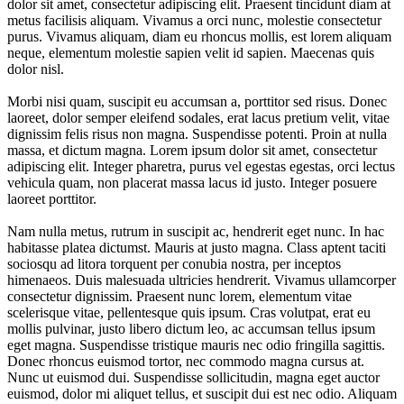
dolor sit amet, consectetur adipiscing elit. Praesent tincidunt diam at
metus facilisis aliquam. Vivamus a orci nunc, molestie consectetur
purus. Vivamus aliquam, diam eu rhoncus mollis, est lorem aliquam
neque, elementum molestie sapien velit id sapien. Maecenas quis
dolor nisl.
Morbi nisi quam, suscipit eu accumsan a, porttitor sed risus. Donec
laoreet, dolor semper eleifend sodales, erat lacus pretium velit, vitae
dignissim felis risus non magna. Suspendisse potenti. Proin at nulla
massa, et dictum magna. Lorem ipsum dolor sit amet, consectetur
adipiscing elit. Integer pharetra, purus vel egestas egestas, orci lectus
vehicula quam, non placerat massa lacus id justo. Integer posuere
laoreet porttitor.
Nam nulla metus, rutrum in suscipit ac, hendrerit eget nunc. In hac
habitasse platea dictumst. Mauris at justo magna. Class aptent taciti
sociosqu ad litora torquent per conubia nostra, per inceptos
himenaeos. Duis malesuada ultricies hendrerit. Vivamus ullamcorper
consectetur dignissim. Praesent nunc lorem, elementum vitae
scelerisque vitae, pellentesque quis ipsum. Cras volutpat, erat eu
mollis pulvinar, justo libero dictum leo, ac accumsan tellus ipsum
eget magna. Suspendisse tristique mauris nec odio fringilla sagittis.
Donec rhoncus euismod tortor, nec commodo magna cursus at.
Nunc ut euismod dui. Suspendisse sollicitudin, magna eget auctor
euismod, dolor mi aliquet tellus, et suscipit dui est nec odio. Aliquam