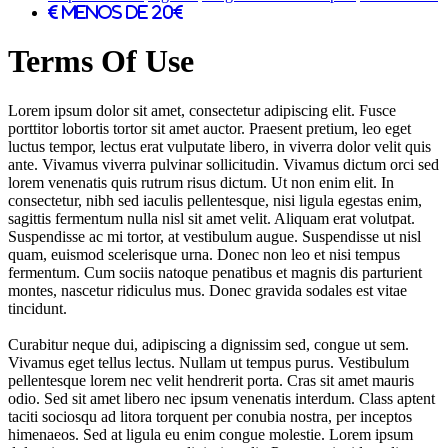
Menos de 20€
Terms Of Use
Lorem ipsum dolor sit amet, consectetur adipiscing elit. Fusce
porttitor lobortis tortor sit amet auctor. Praesent pretium, leo eget
luctus tempor, lectus erat vulputate libero, in viverra dolor velit quis
ante. Vivamus viverra pulvinar sollicitudin. Vivamus dictum orci sed
lorem venenatis quis rutrum risus dictum. Ut non enim elit. In
consectetur, nibh sed iaculis pellentesque, nisi ligula egestas enim,
sagittis fermentum nulla nisl sit amet velit. Aliquam erat volutpat.
Suspendisse ac mi tortor, at vestibulum augue. Suspendisse ut nisl
quam, euismod scelerisque urna. Donec non leo et nisi tempus
fermentum. Cum sociis natoque penatibus et magnis dis parturient
montes, nascetur ridiculus mus. Donec gravida sodales est vitae
tincidunt.
Curabitur neque dui, adipiscing a dignissim sed, congue ut sem.
Vivamus eget tellus lectus. Nullam ut tempus purus. Vestibulum
pellentesque lorem nec velit hendrerit porta. Cras sit amet mauris
odio. Sed sit amet libero nec ipsum venenatis interdum. Class aptent
taciti sociosqu ad litora torquent per conubia nostra, per inceptos
himenaeos. Sed at ligula eu enim congue molestie. Lorem ipsum