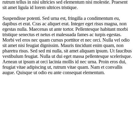
rutrum tellus in nisi ultricies sed elementum nisi molestie. Praesent
sit amet ligula id lorem ultrices tristique.
Suspendisse potenti. Sed urna est, fringilla a condimentum eu,
dapibus et erat. Cras ac aliquet erat. Integer eget risus magna, non
egestas nulla. Maecenas ut ante tortor. Pellentesque habitant morbi
tristique senectus et netus et malesuada fames ac turpis egestas.
Morbi vel eros nec quam cursus porttitor et nec orci. Nulla vel odio
sit amet nisi feugiat dignissim. Mauris tincidunt enim quam, non
pharetra risus. Sed sed mi nulla, sit amet aliquam ipsum. Ut faucibus
vestibulum feugiat. Nulla ut dui eget massa pellentesque scelerisque.
Aenean ut ipsum at orci lacinia mollis id nec urna. Proin eros dui,
feugiat vitae adipiscing ut, rutrum vitae quam. Nam et convallis
augue. Quisque ut odio eu ante consequat elementum.