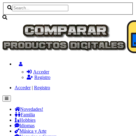
Acceder
Registro
Acceder
|
Registro
Novedades!
Familia
Hobbies
Idiomas
Música y Arte