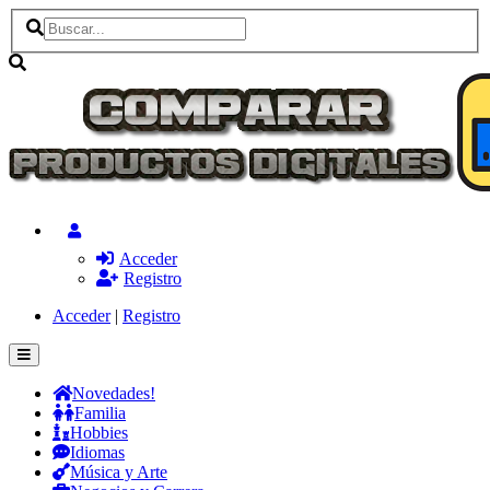
Acceder
Registro
Acceder
|
Registro
Novedades!
Familia
Hobbies
Idiomas
Música y Arte