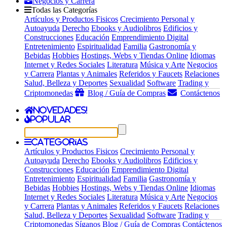
Negocios y Carrera
Todas las Categorías
Artículos y Productos Fisicos
Crecimiento Personal y
Autoayuda
Derecho
Ebooks y Audiolibros
Edificios y
Construcciones
Educación
Emprendimiento Digital
Entretenimiento
Espiritualidad
Familia
Gastronomía y
Bebidas
Hobbies
Hostings, Webs y Tiendas Online
Idiomas
Internet y Redes Sociales
Literatura
Música y Arte
Negocios
y Carrera
Plantas y Animales
Referidos y Faucets
Relaciones
Salud, Belleza y Deportes
Sexualidad
Software
Trading y
Criptomonedas
Blog / Guía de Compras
Contáctenos
Novedades!
Popular
Categorías
Artículos y Productos Fisicos
Crecimiento Personal y
Autoayuda
Derecho
Ebooks y Audiolibros
Edificios y
Construcciones
Educación
Emprendimiento Digital
Entretenimiento
Espiritualidad
Familia
Gastronomía y
Bebidas
Hobbies
Hostings, Webs y Tiendas Online
Idiomas
Internet y Redes Sociales
Literatura
Música y Arte
Negocios
y Carrera
Plantas y Animales
Referidos y Faucets
Relaciones
Salud, Belleza y Deportes
Sexualidad
Software
Trading y
Criptomonedas
Síganos
Blog / Guía de Compras
Contáctenos