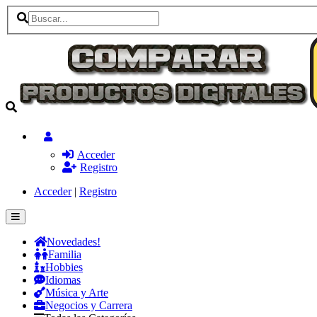
Acceder
Registro
Acceder
|
Registro
Novedades!
Familia
Hobbies
Idiomas
Música y Arte
Negocios y Carrera