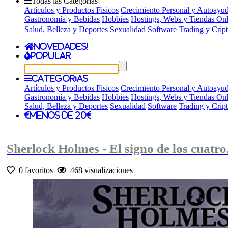
Todas las Categorías
Artículos y Productos Fisicos
Crecimiento Personal y Autoayu
Gastronomía y Bebidas
Hobbies
Hostings, Webs y Tiendas Onl
Salud, Belleza y Deportes
Sexualidad
Software
Trading y Cri
Novedades!
Popular
Categorías
Artículos y Productos Fisicos
Crecimiento Personal y Autoayu
Gastronomía y Bebidas
Hobbies
Hostings, Webs y Tiendas Onl
Salud, Belleza y Deportes
Sexualidad
Software
Trading y Cri
Menos de 20€
Sherlock Holmes - El signo de los cuatro
0 favoritos
468 visualizaciones