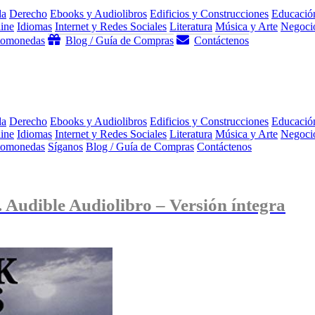
da
Derecho
Ebooks y Audiolibros
Edificios y Construcciones
Educació
ine
Idiomas
Internet y Redes Sociales
Literatura
Música y Arte
Negocio
ptomonedas
Blog / Guía de Compras
Contáctenos
da
Derecho
Ebooks y Audiolibros
Edificios y Construcciones
Educació
ine
Idiomas
Internet y Redes Sociales
Literatura
Música y Arte
Negocio
ptomonedas
Síganos
Blog / Guía de Compras
Contáctenos
. Audible Audiolibro – Versión íntegra